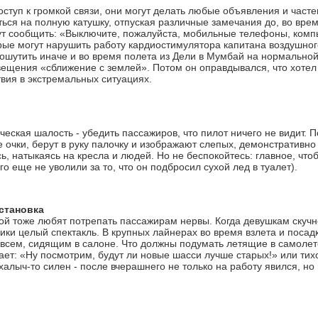
оступ к громкой связи, они могут делать любые объявления и част
ься на полную катушку, отпуская различные замечания до, во врем
т сообщить: «Выключите, пожалуйста, мобильные телефоны, комп
орые могут нарушить работу кардиостимулятора капитана воздушног
ошутить иначе и во время полета из Дели в Мумбай на нормальной
вещения «сближение с землей». Потом он оправдывался, что хотел 
твия в экстремальных ситуациях.
еская шалость - убедить пассажиров, что пилот ничего не видит. 
 очки, берут в руку палочку и изображают слепых, демонстративно
сь, натыкаясь на кресла и людей. Но не беспокойтесь: главное, ч
его еще не уволили за то, что он подбросил сухой лед в туалет).
становка
й тоже любят потрепать пассажирам нервы. Когда девушкам скучно,
ики целый спектакль. В крупных лайнерах во время взлета и посад
 всем, сидящим в салоне. Что должны подумать летящие в самолете
ает: «Ну посмотрим, будут ли новые шасси лучше старых!» или тих
алыч-то силен - после вчерашнего не только на работу явился, но 