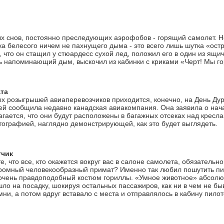
х снов, постоянно преследующих аэрофобов - горящий самолет. Н
а белесого ничем не пахнущего дыма - это всего лишь шутка «остр
, что он стащил у стюардесс сухой лед, положил его в один из ящичк
ь напоминающий дым, выскочил из кабинки с криками «Черт! Мы го
та
х розыгрышей авиаперевозчиков приходится, конечно, на День Дур
ей сообщила недавно канадская авиакомпания. Она заявила о нач
агается, что они будут расположены в багажных отсеках над кресл
ографией, наглядно демонстрирующей, как это будет выглядеть.
тчик
, что все, кто окажется вокруг вас в салоне самолета, обязательн
ромный человекообразный примат? Именно так любил пошутить пи
очень правдоподобный костюм гориллы. «Умное животное» абсолю
ло на посадку, шокируя остальных пассажиров, как ни в чем не бы
ни, а потом вдруг вставало с места и отправлялось в кабину пилот