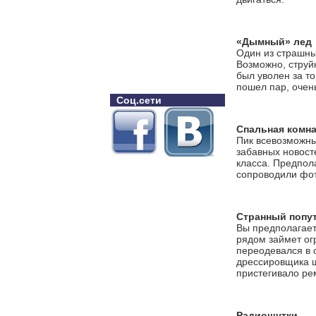
«Дымный» лед
Один из страшны
Возможно, струйк
был уволен за то
пошел пар, очен
Соц.сети
Спальная комна
Пик всевозможны
забавных новост
класса. Предпол
сопроводили фот
Странный попу
Вы предполагаете
рядом займет ог
переодевался в 
дрессировщика ш
пристегивало рем
Радиошутки