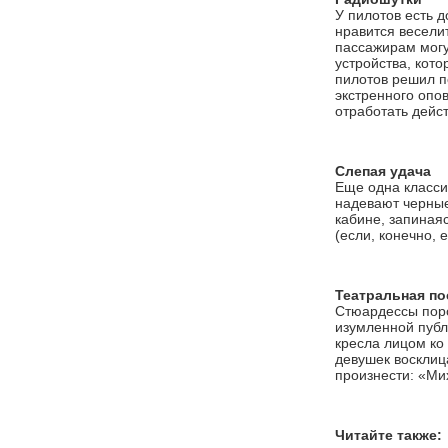
У пилотов есть д
нравится веселит
пассажирам могу
устройства, кот
пилотов решил п
экстренного опо
отработать дейс
Слепая удача
Еще одна классич
надевают черные
кабине, запиная
(если, конечно, 
Театральная по
Стюардессы поро
изумленной публ
кресла лицом ко
девушек восклиц
произнести: «Мих
Читайте также: