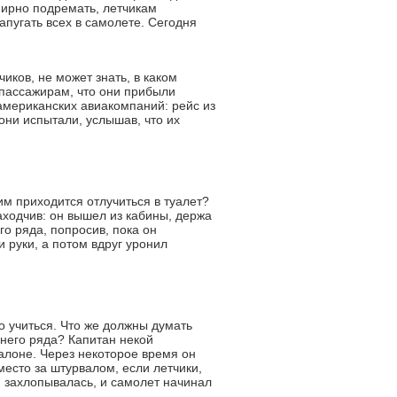
мирно подремать, летчикам
апугать всех в самолете. Сегодня
иков, не может знать, в каком
 пассажирам, что они прибыли
 американских авиакомпаний: рейс из
ни испытали, услышав, что их
им приходится отлучиться в туалет?
ходчив: он вышел из кабины, держа
го ряда, попросив, пока он
 руки, а потом вдруг уронил
о учиться. Что же должны думать
днего ряда? Капитан некой
алоне. Через некоторое время он
место за штурвалом, если летчики,
им захлопывалась, и самолет начинал