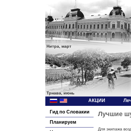
Нитра, март
Трнава, июнь
АКЦИИ
Ле
Гид по Словакии
Лучшие шу
Планируем
Для экипажа воз