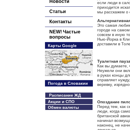
Новости
если люди в сал
приходится искат
Статьи
мы расскажем о 
Альтернативная
Контакты
Это самая любим
городе на самом
NEW! Частые
совсем в иную т
вопросы
Нью-Йорка в Кли
доставили в Толе
Карты Google
Туалетная пауз
Как вы думаете, 
Неужели они вкл
в руках концы дл
справляет нужду,
Погода в Словакии
веревку, изрядн
Расписание ЖД
Акции и СПО
Опоздание пил
Перед тем, как 
Обмен валюты
люди, когда сам
британской авиа
начинал возмущат
наконец, не начн
двигаться.