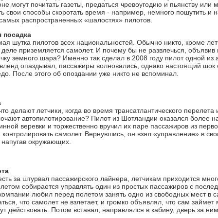
оне могут почитать газеты, предаться чревоугодию и пьянству или 
ь свои способы скоротать время - например, немного пошутить и н
самых распространенных «шалостях» пилотов.
 посадка
ая шутка пилотов всех национальностей. Обычно никто, кроме летч
 деле приземляется самолет. И почему бы не развлечься, объявив
очку земного шара? Именно так сделал в 2008 году пилот одной из
вленд опаздывал, пассажиры волновались, однако настоящий шок о
до. После этого об опоздании уже никто не вспоминал.
а
что делают летчики, когда во время трансатлантического перелета 
ючают автопилотирование? Пилот из Шотландии оказался более на
инной веревки и торжественно вручил их паре пассажиров из перво
 контролировать самолет. Вернувшись, он взял «управление» в свои
о напугав окружающих.
ота
сесть за штурвал пассажирского лайнера, летчикам приходится мног
олетом собирается управлять один из простых пассажиров с после
компании любил перед полетом занять одно из свободных мест в с
ься, что самолет не взлетает, и громко объявлял, что сам займет 
ут действовать. Потом вставал, направлялся в кабину, дверь за н