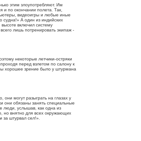
енько этим злоупотребляют. Им
я и по окончании полета. Так,
ьютеры, видеоигры и любые иные
о судна!» А один из индийских
 высоте включил систему
всего лишь потренировать экипаж -
Поэтому некоторые летчики-остряки
 проходя перед взлетом по салону к
тобы хорошее зрение было у штурмана
 они могут разыграть на глазах у
ки они обязаны занять специальные
 люди, услышав, как одна из
о, но внятно для всех окружающих
и за штурвал сел!».