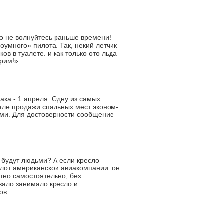
о не волнуйтесь раньше времени!
оумного» пилота. Так, некий летчик
ов в туалете, и как только ото льда
рим!».
ака - 1 апреля. Одну из самых
але продажи спальных мест эконом-
ами. Для достоверности сообщение
о будут людьми? А если кресло
лот американской авиакомпании: он
тно самостоятельно, без
вало занимало кресло и
ов.