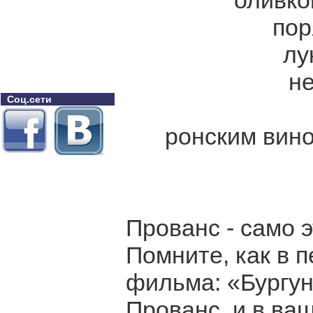
оливко
пор
лу
н
Соц.сети
ронским вино
Прованс - само 
Помните, как в 
фильма: «Бургу
Прованс, и в ваш