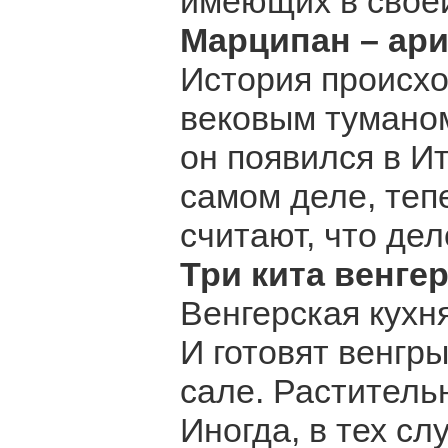
имеющих в своей
Марципан – ари
История происх
вековым туманом
он появился в И
самом деле, теп
считают, что де
Три кита венге
Венгерская кухня
И готовят венгры
сале. Растительн
Иногда, в тех сл