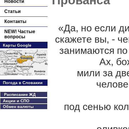
Прованса
Новости
Статьи
Контакты
«Да, но если ди
NEW! Частые
скажете вы, - ч
вопросы
Карты Google
занимаются по
Ах, бо
мили за дв
челове
Погода в Словакии
Расписание ЖД
Акции и СПО
под сенью кол
Обмен валюты