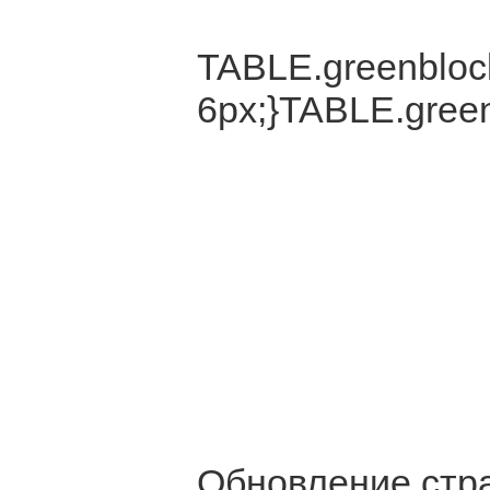
TABLE.greenblock
6px;}TABLE.green
Обновление стра