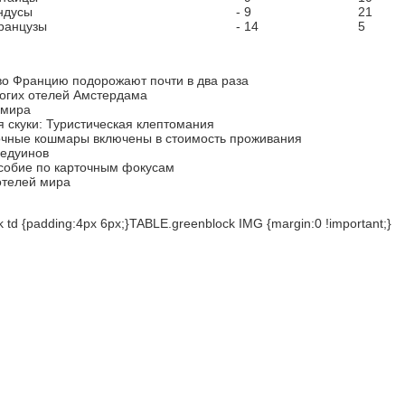
ндусы
- 9
21
ранцузы
- 14
5
во Францию подорожают почти в два раза
огих отелей Амстердама
 мира
я скуки: Туристическая клептомания
очные кошмары включены в стоимость проживания
едуинов
собие по карточным фокусам
отелей мира
 td {padding:4px 6px;}TABLE.greenblock IMG {margin:0 !important;}