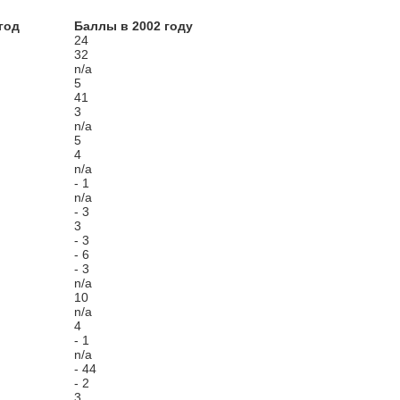
год
Баллы в 2002 году
24
32
n/a
5
41
3
n/a
5
4
n/a
- 1
n/a
- 3
3
- 3
- 6
- 3
n/a
10
n/a
4
- 1
n/a
- 44
- 2
3