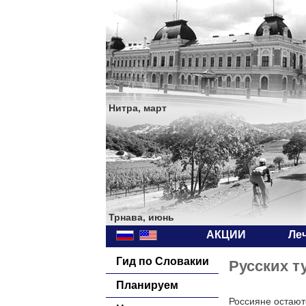
Нитра, март
Трнава, июнь
АКЦИИ
Ле
Гид по Словакии
Русских т
Планируем
Россияне остают