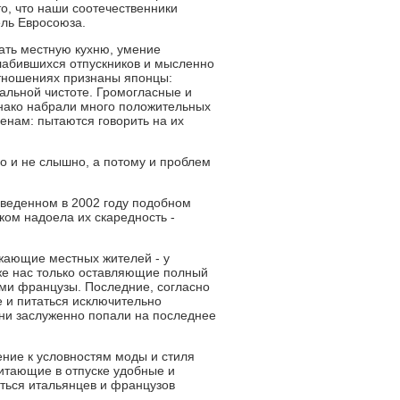
то, что наши соотечественники
ель Евросоюза.
дать местную кухню, умение
слабившихся отпускников и мысленно
отношениях признаны японцы:
альной чистоте. Громогласные и
днако набрали много положительных
генам: пытаются говорить на их
о и не слышно, а потому и проблем
оведенном в 2002 году подобном
ком надоела их скаредность -
ажающие местных жителей - у
же нас только оставляющие полный
ми французы. Последние, согласно
е и питаться исключительно
и заслуженно попали на последнее
ение к условностям моды и стиля
итающие в отпуске удобные и
ться итальянцев и французов