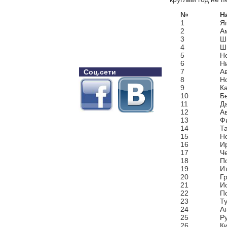
№
Н
1
Я
2
А
3
Ш
4
Ш
5
Н
6
Н
7
А
Соц.сети
8
Н
9
К
10
Б
11
Д
12
А
13
Ф
14
Т
15
Н
16
И
17
Ч
18
П
19
И
20
Г
21
И
22
П
23
Т
24
А
25
Р
26
К