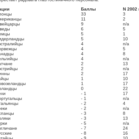
ации
Баллы
N 2002 
понцы
33
3
мериканцы
11
2
вейцарцы
9
n/a
веды
6
5
емцы
5
1
идерландцы
5
10
встралийцы
4
n/a
орвежцы
4
5
анадцы
4
8
ельгийцы
4
n/a
атчане
2
13
встрийцы
2
n/a
инны
2
17
айцы
1
10
овозеландцы
1
17
рландцы
0
22
ехи
- 1
17
ортугальцы
- 1
n/a
тальянцы
- 2
4
реки
- 2
n/a
спанцы
- 3
8
оляки
- 3
13
урки
- 5
n/a
нгличане
- 7
24
усские
- 8
16
итайцы
- 9
10