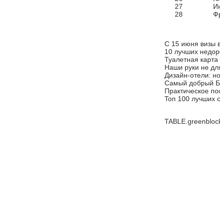
27
И
28
Ф
С 15 июня визы 
10 лучших недор
Туалетная карта
Наши руки не дл
Дизайн-отели: н
Самый добрый Б
Практическое по
Toп 100 лучших 
TABLE.greenblock