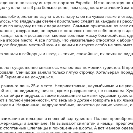
еденного по заказу интернет-портала Expedia. И это несмотря на 
цах чуть ли не в 8 раз больше денег, чем среднестатистический жит
ружелюбие, желание выучить хоть пару слов на чужом языке и отве
залось, что владельцы отелей пристально следят за каждым из рас
т их по каждому из этих параметров. Самыми приятными во всех 
танные, аккуратные, не шумят и оставляют после себя номер в иде
канцы, хоть и доставляют своими воплями массу беспокойства, о
на второе место. А все потому, что уважительно относятся к абори
гуют блюдами местной кухни и деньги в отпуске особо не экономят.
 заняли швейцарцы и шведы - тихие, спокойные, их почти не видн
ть лет существенно снизилось «качество» немецких туристов. В пр
ровали. Сейчас же заняли только пятую строчку. Хотельерам поряд
ей Германии не дождешься.
в рэнкинге лишь 25-е место. Неприветливые, неулыбчивые и не ув
ей мы, по-видимому, ничего, кроме раздражения, не вызываем. Ху
х китайцы и индусы, а также признанные самыми худшими туриста
ют в полной уверенности, что весь мир должен говорить на их язык
людами. Надменные, недружелюбные, неохотно дающие чаевые, он
т внимания хотельеров и внешний вид туристов. Полное пренебреж
мериканцы и англичане. Не вызывают симпатии и немцы, предпоч
: стоптанные шлепанцы и поношенные шорты. А вот манера одева
ерестает радовать глаз гостиничного персонала.