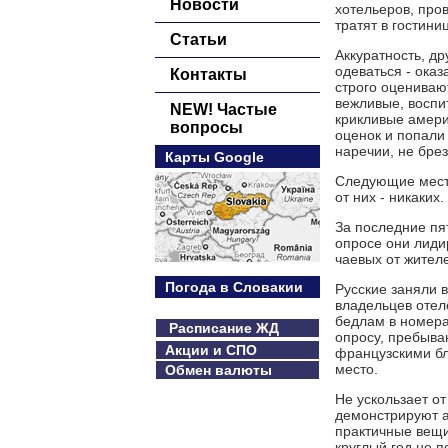
Новости
хотельеров, пров
тратят в гостини
Статьи
Аккуратность, д
одеваться - ока
Контакты
строго оцениваю
вежливые, воспи
NEW! Частые
крикливые амери
вопросы
оценок и попали 
наречии, не брез
Карты Google
Следующие места
от них - никаких.
За последние пя
опросе они лиди
чаевых от жител
Погода в Словакии
Русские заняли 
владельцев отел
бедлам в номера
Расписание ЖД
опросу, пребыва
Акции и СПО
французскими б
место.
Обмен валюты
Не ускользает о
демонстрируют а
практичные вещи
круглый год не п