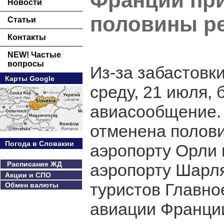
Франции при
Новости
половины р
Статьи
Контакты
NEW! Частые
вопросы
Из-за забастовк
Карты Google
среду, 21 июля,
авиасообщение. 
отменена полови
Погода в Словакии
аэропорту Орли 
Расписание ЖД
аэропорту Шарля
Акции и СПО
туристов Главно
Обмен валюты
авиации Франции