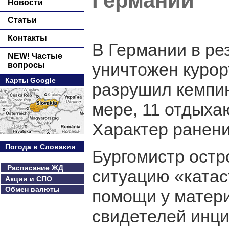
Германии
Новости
Статьи
Контакты
В Германии в ре
NEW! Частые
уничтожен курор
вопросы
Карты Google
разрушил кемпин
мере, 11 отдыха
Характер ранени
Погода в Словакии
Бургомистр остр
Расписание ЖД
ситуацию «катас
Акции и СПО
Обмен валюты
помощи у матери
свидетелей инци