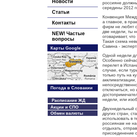
Новости
россияне должны 
середины 2012 г
Статьи
Конвенция Между
а главное, в пра
Контакты
фирм не любят о
две недели, ты 
NEW! Частые
оговаривает, чт
вопросы
Такая схема нев
Савина - эксперт
Карты Google
Одной недели дл
Особенно сейчас,
перелет в Испан
случае, если тур
только путь на к
акклиматизации,
непосредственно 
Погода в Словакии
отключиться, но
достопримечател
недели, или изо
Расписание ЖД
Акции и СПО
Двухнедельный о
Обмен валюты
других стран, ст
использовать в т
россиянам не на
отдыхать, отпра
присоединение о