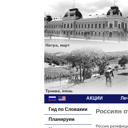
Нитра, март
Трнава, июнь
АКЦИИ
Ле
Гид по Словакии
Россиян о
Планируем
Россия ратифици