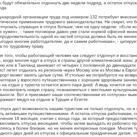
будут обязательно отдохнуть две недели подряд, а остаток отпуск
ода.
народной организации труда под номером 132 потребует внесения
ктическое применение трудового законодательства. Не секрет, что
тпускать служащих в отпуск больше, чем на одну неделю. «Если к
не нужен», - такие поговорки давно уже стали нормой офисной жиз
о продолжительность одной из частей отпуска должна быть не мене
ыгодна многим работодателям, да и самим работникам», - цитирует
а по трудовому праву.
я того, чтобы работающий человек как следует отдохнул и восстано
 когда многие едут в отпуск в страны другой климатической зоны, 
ию или в Таиланд занимает от четырех с половиной до двенадцати 
ист летит отдыхать из регионов через Москву или из Москвы в Евр
урорт может занять целые сутки. И столько же потребуется на воз
 которая у взрослого путешественника с хорошим здоровьем занима
на отдых у туриста остается всего пара дней. А ведь хочется не то
 и посмотреть новую страну, познакомиться с местными культурным
ьности. Вот и приезжают наши соотечественники из «отпуска» вы
бражают медуз на отдыхе в Турции и Египте.
тпуск даст возможность нашим туристам не только отдохнуть, но и 
ать активными путешественниками. А остаток отпуска работникам, 
ечение 18 месяцев, считая с конца года, за который предоставляе
капливать отпуска месяцами, чтобы затем выпадать из рабочего пр
вляясь в более близкие, но не менее интересные поездки. Многие т
дного-двух дней из отпуска к официальным праздничным датам, чт