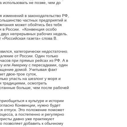
а использовать не позже, чем до
 изменений в законодательство РФ,
 большинство частных предприятий и
омпания может обойтись без тебя
ни в России. «Конвенция особо
е двух непрерывных рабочих недель.
 «Российская газета» слова В.
вился, категорически недостаточно.
далекие от России. Один только
часов при прямых рейсах из РФ. А в
опу или Америку с пересадками, один
вращение домой. Учитывая факт
ет двое-трое суток,
лько упасть на шезлонг у моря и
и традициями, осмотреть
мотанные больше, чем после рабочей
приобщиться к культуре и истории
согласно Конвенции, нужно будет
тся отпуск. Это положение поможет
оцесса, а постепенно и регулярно
уристы давно уже практикуют
о позволяет добавить к обычному