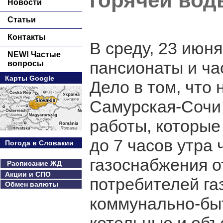
горячей вод
Новости
Статьи
Контакты
В среду, 23 июня
NEW! Частые
пансионаты и ча
вопросы
Карты Google
Дело в том, что
Самурская-Сочи
работы, которые
до 7 часов утра 
Погода в Словакии
газоснабжения о
Расписание ЖД
Акции и СПО
потребителей газ
Обмен валюты
коммунально-бы