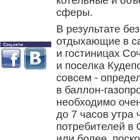
котельные и объ
сферы.
В результате бе
отдыхающие в са
Соц.сети
и гостиницах Со
и поселка Кудепс
совсем - опреде
в баллон-газопро
необходимо очен
до 7 часов утра 
потребителей в 
или более, поско