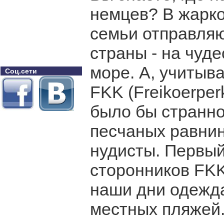
немцев? В жарко
семьи отправляют
страны - на чуд
море. А, учитыв
Соц.сети
FKK (Freikoerperk
было бы странно
песчаных равнин
нудисты. Первы
сторонников FKK
наши дни одежд
местных пляжей