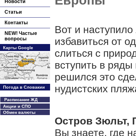
Европы
Новости
Статьи
Контакты
Вот и наступило
NEW! Частые
избавиться от о
вопросы
Карты Google
слиться с приро
вступить в ряды 
решился это сде
нудистских пляж
Погода в Словакии
Расписание ЖД
Акции и СПО
Обмен валюты
Остров Зюльт, 
Вы знаете, где 