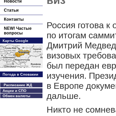
виз
Новости
Статьи
Контакты
Россия готова к
NEW! Частые
по итогам самми
вопросы
Карты Google
Дмитрий Медведе
визовых требова
был передан ев
изучения. Прези
Погода в Словакии
в Европе докумен
Расписание ЖД
Акции и СПО
дальше.
Обмен валюты
Никто не сомнев