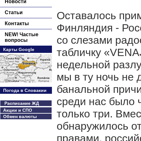
Новости
Оставалось прим
Статьи
Контакты
Финляндия - Рос
NEW! Частые
со слезами радо
вопросы
табличку «VENAJ
Карты Google
недельной разлу
мы в ту ночь не 
банальной прич
Погода в Словакии
среди нас было ч
Расписание ЖД
Акции и СПО
только три. Вме
Обмен валюты
обнаружилось от
правами, росси