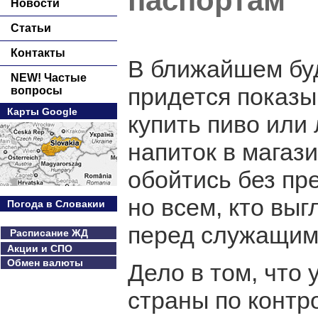
паспортам
Новости
Статьи
Контакты
В ближайшем бу
NEW! Частые
придется показы
вопросы
Карты Google
купить пиво или
напиток в магаз
обойтись без пр
но всем, кто выг
Погода в Словакии
перед служащим
Расписание ЖД
Акции и СПО
Обмен валюты
Дело в том, что
страны по контр