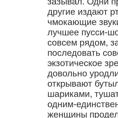
зазывал. Одни п
другие издают р
чмокающие звуки
лучшее пусси-шо
совсем рядом, з
последовать сов
экзотическое зр
довольно уродли
открывают бутыл
шариками, тушат
одним-единстве
женщины продел