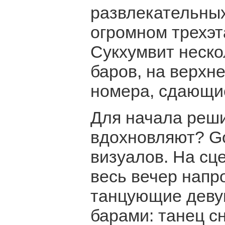
развлекательных
огромном трехэт
Сукхумвит неско
баров, на верхн
номера, сдающие
Для начала реши
вдохновляют? G
визуалов. На с
весь вечер напр
танцующие девуш
барами: танец с