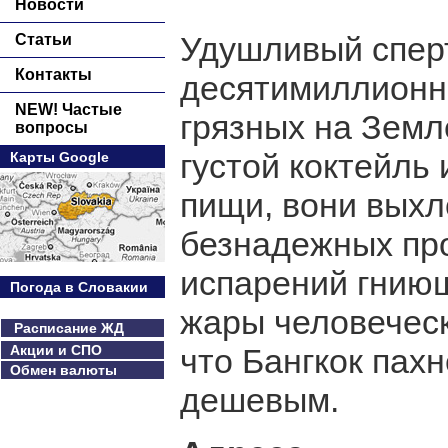
Новости
Удушливый спер
Статьи
Контакты
десятимиллионно
NEW! Частые
грязных на Земл
вопросы
густой коктейль
Карты Google
пищи, вони выхл
безнадежных про
испарений гниющ
Погода в Словакии
жары человеческ
Расписание ЖД
Акции и СПО
что Бангкок пахн
Обмен валюты
дешевым.