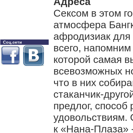
Адреса
Сексом в этом г
атмосфера Бангк
афродизиак для
Соц.сети
всего, напомним 
которой самая в
всевозможных но
что в них собир
стаканчик-другой
предлог, способ
удовольствиям. 
к «Нана-Плаза» 