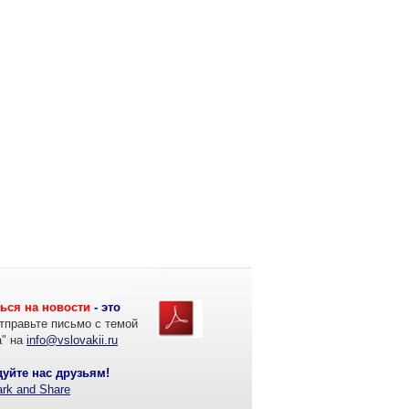
ься на новости
- это
тправьте письмо с темой
а" на
info@vslovakii.ru
уйте нас друзьям!