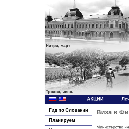
Нитра, март
Трнава, июнь
АКЦИИ
Ле
Гид по Словакии
Виза в Ф
Планируем
Министерство ин