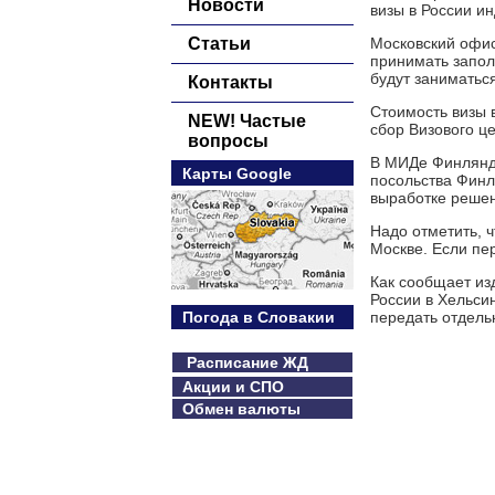
Новости
визы в России ин
Статьи
Московский офис
принимать запол
будут заниматьс
Контакты
Стоимость визы в
NEW! Частые
сбор Визового це
вопросы
В МИДе Финлянди
Карты Google
посольства Финл
выработке решен
Надо отметить, 
Москве. Если пе
Как сообщает из
России в Хельси
Погода в Словакии
передать отдель
Расписание ЖД
Акции и СПО
Обмен валюты