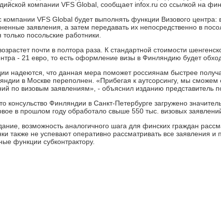
дийской компании VFS Global, сообщает infox.ru со ссылкой на фин
 компании VFS Global будет выполнять функции Визового центра:
ненные заявления, а затем передавать их непосредственно в посо
я только посольские работники.
озрастет почти в полтора раза. К стандартной стоимости шенгенск
нтра - 21 евро, то есть оформление визы в Финляндию будет обход
и надеются, что данная мера поможет россиянам быстрее получать
яндии в Москве переполнен. «Прибегая к аутсорсингу, мы сможем
ий по визовым заявлениям», - объяснил изданию представитель п
что консульство Финляндии в Санкт-Петербурге загружено значител
рвое в прошлом году обработало свыше 550 тыс. визовых заявлений,
дание, возможность аналогичного шага для финских граждан рассм
нки также не успевают оперативно рассматривать все заявления и
ные функции субконтрактору.