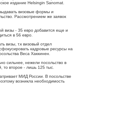
ское издание Helsingin Sanomat.
 выдавать визовые формы и
льство. Рассмотрением же заявок
ой визы - 35 евро добавится еще и
иться в 56 евро.
 визы, т.к визовый отдел
 сфокусировать кадровые ресурсы на
осольства Веса Хаккинен.
ьно сильнее, нежели посольство в
 то второе - лишь 125 тыс.
атривает МИД России. В посольстве
 поэтому возникла необходимость