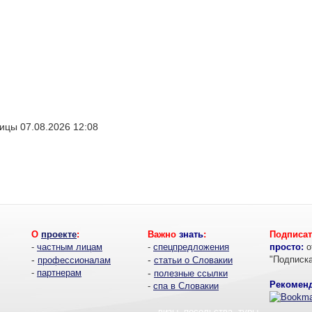
ицы 07.08.2026 12:08
О
проекте
:
Важно
знать
:
Подписат
-
частным лицам
-
спецпредложения
просто:
о
-
-
"Подписк
профессионалам
статьи о Словакии
-
партнерам
-
полезные ссылки
Рекоменд
-
спа в Словакии
- визы, посольства, туры