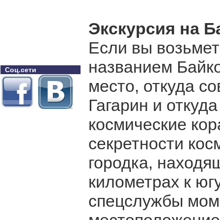
Экскурсия на Б
Если вы возьмет
названием Байко
Соц.сети
место, откуда с
Гагарин и откуд
космические кор
секретности кос
городка, находящ
километрах к юг
спецслужбы мом