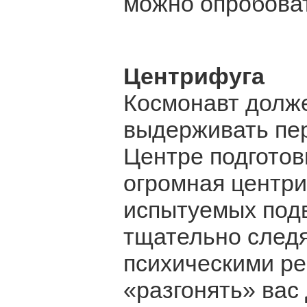
можно опробоват
Центрифуга
Космонавт долже
выдерживать пер
Центре подготов
огромная центриф
испытуемых подв
тщательно следя
психическими ре
«разгонять» вас 