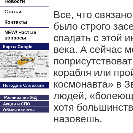
Новости
Все, что связано
Статьи
Контакты
было строго зас
NEW! Частые
спадать с этой 
вопросы
века. А сейчас 
Карты Google
поприсутствоват
корабля или про
космонавта» в З
Погода в Словакии
людей, «болеющ
Расписание ЖД
Акции и СПО
хотя большинств
Обмен валюты
назовешь.