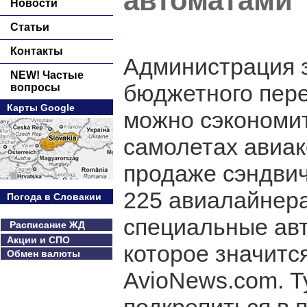
автоматами
Новости
Статьи
Контакты
Администрация 
NEW! Частые
бюджетного пере
вопросы
Карты Google
можно сэкономит
самолетах авиак
продаже сэндвич
225 авиалайнера
Погода в Словакии
специальные авт
Расписание ЖД
Акции и СПО
которое значитс
Обмен валюты
AvioNews.com. Т