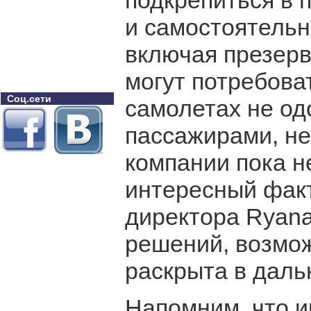
подкрепиться в п
и самостоятельн
включая презерв
могут потребова
Соц.сети
самолетах не од
пассажирами, не
компании пока н
интересный факт
директора Ryan
решений, возмож
раскрыта в дал
Напомним, что и