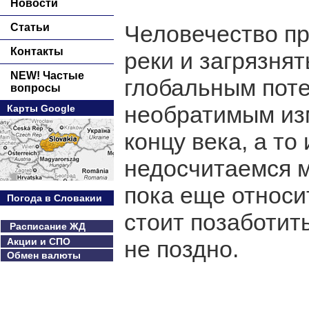
Новости
Человечество пр
Статьи
Контакты
реки и загрязнят
NEW! Частые
глобальным поте
вопросы
необратимым изм
Карты Google
концу века, а то
недосчитаемся м
пока еще относи
Погода в Словакии
стоит позаботить
Расписание ЖД
Акции и СПО
не поздно.
Обмен валюты