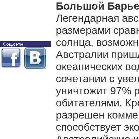
Большой Барье
Легендарная авс
размерами срав
солнца, возможно
Соц.сети
Австралии пришл
океанических вод
сочетании с уве
уничтожит 97% р
обитателями. Кро
разрешен коммер
способствует эк