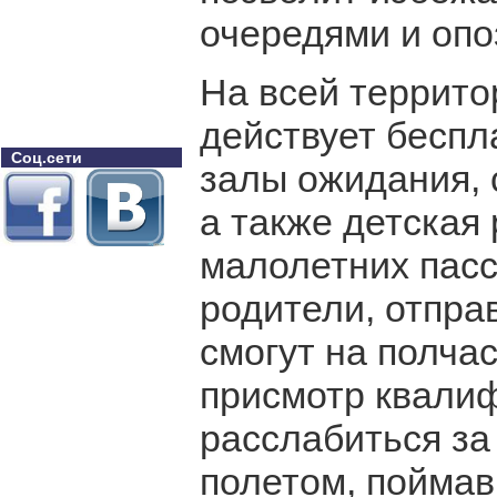
очередями и опо
На всей террито
действует беспл
Соц.сети
залы ожидания, 
а также детская
малолетних пасс
родители, отпра
смогут на полча
присмотр квали
расслабиться за
полетом, поймав