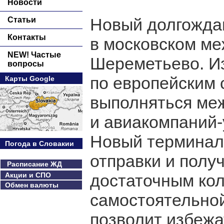
Новости
Новый долгожда
Статьи
Контакты
в московском м
NEW! Частые
Шереметьево. Из
вопросы
по европейским 
Карты Google
выполняться ме
и авиакомпаний-у
Новый терминал
Погода в Словакии
отправки и получ
Расписание ЖД
Акции и СПО
достаточным кол
Обмен валюты
самостоятельной
позволит избежа