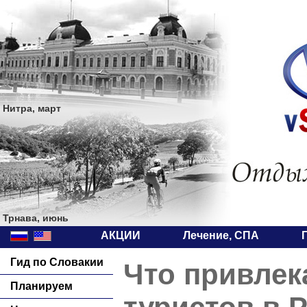
Нитра, март
Трнава, июнь
АКЦИИ
Лечение, СПА
Гид по Словакии
Что привлек
Планируем