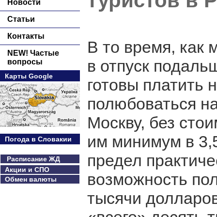
туристов в 
Новости
Статьи
Контакты
В то время, как 
NEW! Частые
в отпуск подаль
вопросы
Карты Google
готовы платить 
полюбоваться на
Москву, без сто
им минимум в 3,
Погода в Словакии
предел практичес
Расписание ЖД
Акции и СПО
возможность пол
Обмен валюты
тысячи долларов