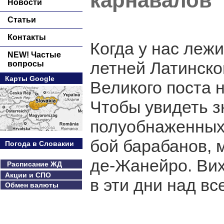
карнавалов
Новости
Статьи
Контакты
Когда у нас лежи
NEW! Частые
летней Латинско
вопросы
Карты Google
Великого поста 
Чтобы увидеть 
полуобнаженных 
бой барабанов, 
Погода в Словакии
де-Жанейро. Вих
Расписание ЖД
Акции и СПО
в эти дни над в
Обмен валюты