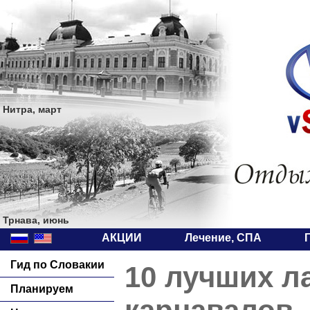
Нитра, март
Трнава, июнь
АКЦИИ
Лечение, СПА
Гид по Словакии
10 лучших л
Планируем