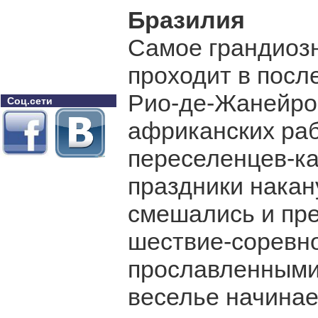
Бразилия
Самое грандиоз
проходит в посл
Рио-де-Жанейро
Соц.сети
африканских раб
переселенцев-ка
праздники накан
смешались и пре
шествие-соревн
прославленными
веселье начинае