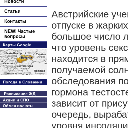
Новости
Австрийские уче
Статьи
Контакты
отпуске в жарки
NEW! Частые
большое число л
вопросы
что уровень сек
Карты Google
находится в пря
получаемой солн
обследования по
Погода в Словакии
гормона тестост
Расписание ЖД
Акции и СПО
зависит от прису
Обмен валюты
очередь, выраба
уровня инсоляци