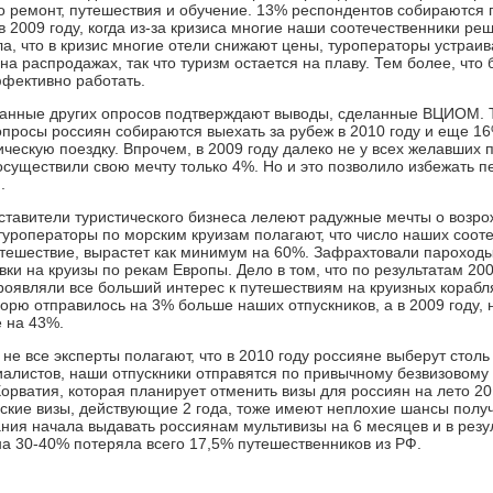
то ремонт, путешествия и обучение. 13% респондентов собираются п
 2009 году, когда из-за кризиса многие наши соотечественники реш
ла, что в кризис многие отели снижают цены, туроператоры устраи
на распродажах, так что туризм остается на плаву. Тем более, что
фективно работать.
данные других опросов подтверждают выводы, сделанные ВЦИОМ. Т
опросы россиян собираются выехать за рубеж в 2010 году и еще 1
ическую поездку. Впрочем, в 2009 году далеко не у всех желавших п
существили свою мечту только 4%. Но и это позволило избежать п
.
ставители туристического бизнеса лелеют радужные мечты о возро
 туроператоры по морским круизам полагают, что число наших соот
утешествие, вырастет как минимум на 60%. Зафрахтовали пароходы
ки на круизы по рекам Европы. Дело в том, что по результатам 200
оявляли все больший интерес к путешествиям на круизных кораблях
рю отправилось на 3% больше наших отпускников, а в 2009 году, н
 на 43%.
не все эксперты полагают, что в 2010 году россияне выберут столь
алистов, наши отпускники отправятся по привычному безвизовому и
Хорватия, которая планирует отменить визы для россиян на лето 
ские визы, действующие 2 года, тоже имеют неплохие шансы получ
ания начала выдавать россиянам мультивизы на 6 месяцев и в рез
на 30-40% потеряла всего 17,5% путешественников из РФ.