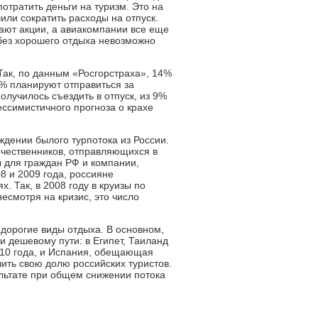
отратить деньги на туризм. Это на
или сократить расходы на отпуск.
вают акции, а авиакомпании все еще
 без хорошего отдыха невозможно
ак, по данным «Росгорстраха», 14%
6% планируют отправиться за
олучилось съездить в отпуск, из 9%
ессимистичного прогноза о крахе
ждении былого турпотока из России.
ечественников, отправляющихся в
 для граждан РФ и компании,
8 и 2009 года, россияне
. Так, в 2008 году в круизы по
есмотря на кризис, это число
 дорогие виды отдыха. В основном,
 дешевому пути: в Египет, Таиланд
2010 года, и Испания, обещающая
ить свою долю российских туристов.
ультате при общем снижении потока