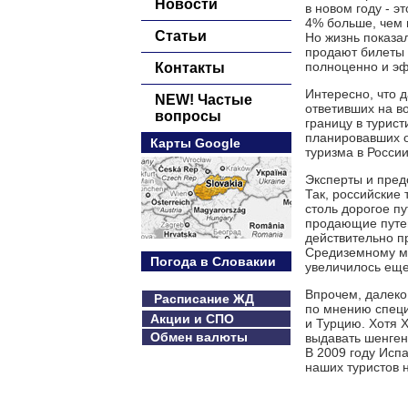
Новости
в новом году - э
4% больше, чем в
Статьи
Но жизнь показа
продают билеты 
полноценно и эф
Контакты
Интересно, что 
NEW! Частые
ответивших на в
вопросы
границу в турист
планировавших о
Карты Google
туризма в России
Эксперты и пред
Так, российские
столь дорогое п
продающие путев
действительно пр
Средиземному мо
Погода в Словакии
увеличилось еще
Впрочем, далеко 
Расписание ЖД
по мнению специ
Акции и СПО
и Турцию. Хотя 
Обмен валюты
выдавать шенген
В 2009 году Исп
наших туристов 