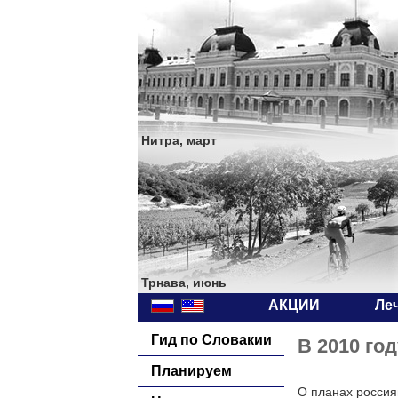
Нитра, март
Трнава, июнь
АКЦИИ
Ле
Гид по Словакии
В 2010 го
Планируем
О планах россия