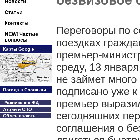
безвизовое 
Новости
Статьи
Контакты
Переговоры по 
NEW! Частые
поездках гражда
вопросы
Карты Google
премьер-министр
среду, 13 января
не займет много
подписано уже к
Погода в Словакии
премьер выразил
Расписание ЖД
Акции и СПО
сегодняшних пер
Обмен валюты
соглашения о бе