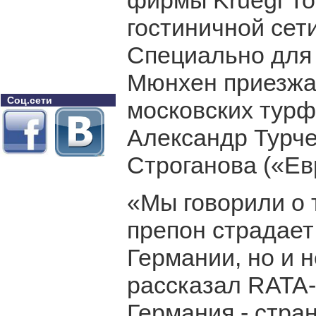
фирмы Kruegl То
гостиничной сет
Специально для 
Мюнхен приезжа
Соц.сети
московских турф
Александр Турче
Строганова («Евр
«Мы говорили о 
препон страдает
Германии, но и н
рассказал RATA-
Германия - стра