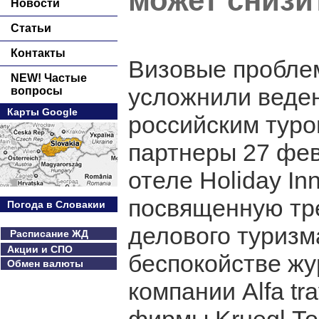
может снизи
Новости
Статьи
Контакты
Визовые пробле
NEW! Частые
усложнили веден
вопросы
Карты Google
российским туро
партнеры 27 фе
отеле Holiday I
посвященную тр
Погода в Словакии
делового туризм
Расписание ЖД
Акции и СПО
беспокойстве жу
Обмен валюты
компании Alfa tr