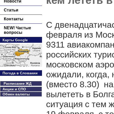
кем лететь 
Новости
Статьи
Контакты
С двенадцатича
NEW! Частые
февраля из Моск
вопросы
Карты Google
9311 авиакомпан
российских тури
московском аэро
ожидали, когда, 
Погода в Словакии
(вместо 8.30) н
Расписание ЖД
Акции и СПО
вылететь в Болг
Обмен валюты
ситуация с тем 