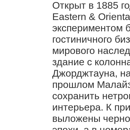
Открыт в 1885 г
Eastern & Orient
экспериментом б
гостиничного би
мирового насле
здание с колонна
Джорджтауна, н
прошлом Малайз
сохранить нетро
интерьера. К пр
выложены черно
эпохи, а в номе