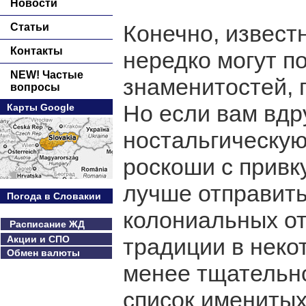
Новости
Конечно, извест
Статьи
Контакты
нередко могут п
NEW! Частые
знаменитостей, 
вопросы
Но если вам вдру
Карты Google
ностальгическу
роскоши с привк
лучше отправить
Погода в Словакии
колониальных от
Расписание ЖД
Акции и СПО
традиции в неко
Обмен валюты
менее тщательно
список именитых