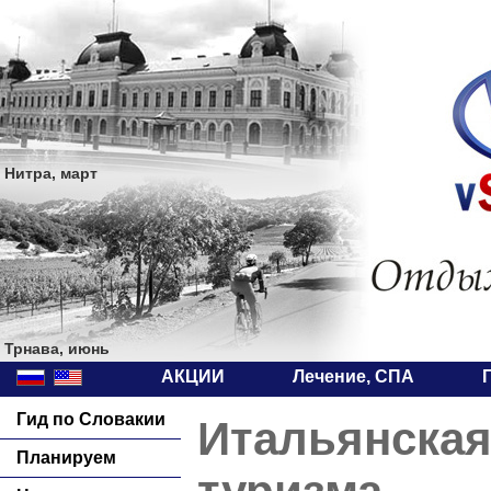
Нитра, март
Трнава, июнь
АКЦИИ
Лечение, СПА
Гид по Словакии
Итальянская
Планируем