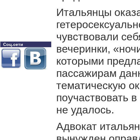
Итальянцы оказ
гетеросексуальн
чувствовали себя
Соц.сети
вечеринки, «ноч
которыми предла
пассажирам данн
тематическую окр
поучаствовать в
не удалось.
Адвокат итальян
вынужден оправ