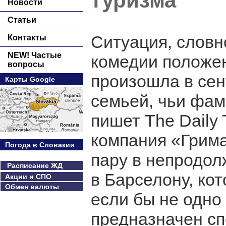
туризма
Новости
Статьи
Ситуация, словн
Контакты
NEW! Частые
комедии положе
вопросы
произошла в сен
Карты Google
семьей, чьи фам
пишет The Daily 
компания «Грим
Погода в Словакии
пару в непродол
Расписание ЖД
в Барселону, ко
Акции и СПО
Обмен валюты
если бы не одно
предназначен сп