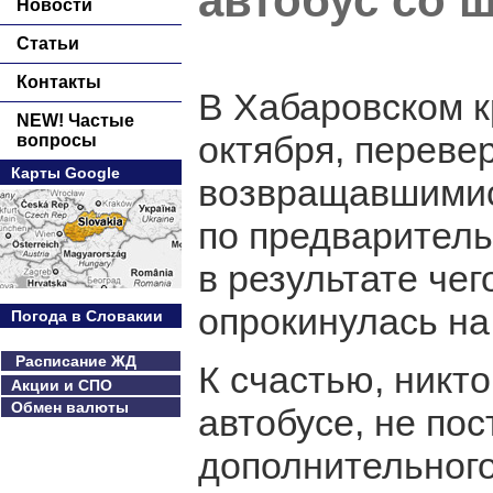
автобус со 
Новости
Статьи
Контакты
В Хабаровском к
NEW! Частые
октября, переве
вопросы
Карты Google
возвращавшимис
по предваритель
в результате че
опрокинулась на
Погода в Словакии
Расписание ЖД
К счастью, никто
Акции и СПО
Обмен валюты
автобусе, не по
дополнительног