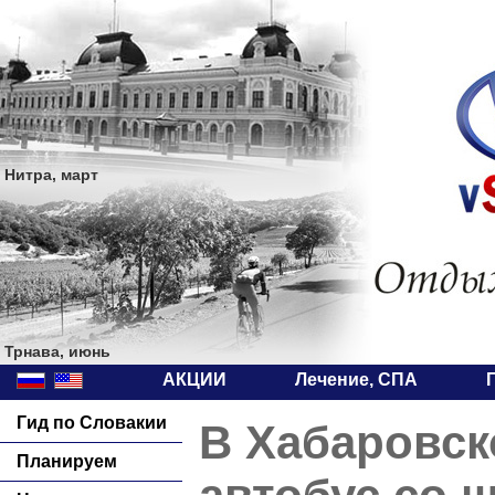
Нитра, март
Трнава, июнь
АКЦИИ
Лечение, СПА
Гид по Словакии
В Хабаровск
Планируем