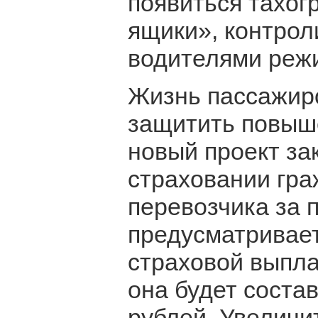
появиться тахо
ящики», контро
водителями режи
Жизнь пассажир
защитить повыше
новый проект за
страховании гра
перевозчика за 
предусматривае
страховой выпла
она будет соста
рублей. Увеличи