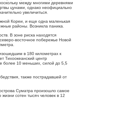
, поскольку между многими деревнями
ертвы цунами, однако неофициально
начительно увеличиться.
Южной Кореи, и еще одна маленькая
ежные районы. Возникла паника.
ств. В зоне риска находятся
 северо-восточное побережье Новой
лметра.
изошедшим в 180 километрах к
ает Тихоокеанский центр
 более 10 меньших, силой до 5,5
бедствия, также пострадавшей от
 острова Суматра произошло самое
 жизни сотен тысяч человек в 12