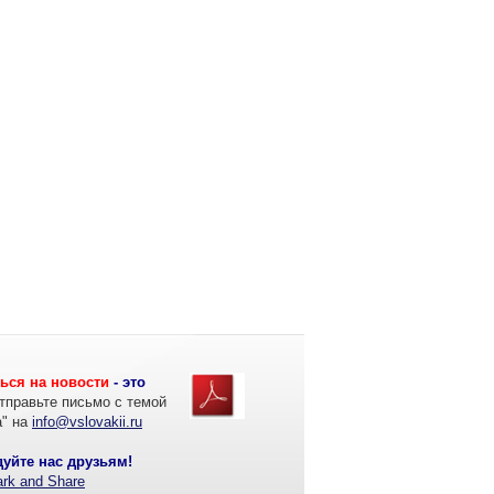
ься на новости
- это
тправьте письмо с темой
а" на
info@vslovakii.ru
уйте нас друзьям!