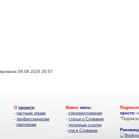
ирована 08.08.2026 20:57
О
проекте
:
Важно
знать
:
Подписат
-
частным лицам
-
спецпредложения
просто:
о
-
-
"Подписк
профессионалам
статьи о Словакии
-
партнерам
-
полезные ссылки
Рекоменд
-
спа в Словакии