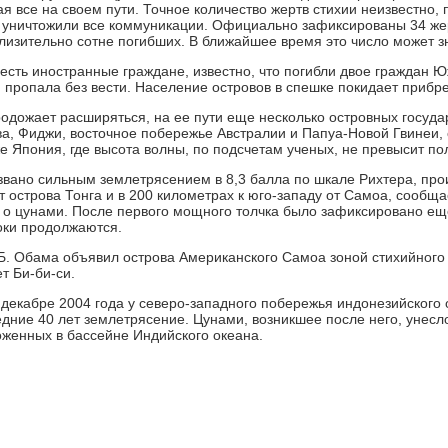
ая все на своем пути. Точное количество жертв стихии неизвестно
ы уничтожили все коммуникации. Официально зафиксированы 34 ж
близительно сотне погибших. В ближайшее время это число может з
есть иностранные граждане, известно, что погибли двое граждан 
и пропала без вести. Население островов в спешке покидает прибр
одожает расширяться, на ее пути еще несколько островных государ
ва, Фиджи, восточное побережье Австралии и Папуа-Новой Гвинеи,
же Япония, где высота волны, по подсчетам ученых, не превысит по
вано сильным землетрясением в 8,3 балла по шкале Рихтера, про
т острова Тонга и в 200 километрах к юго-западу от Самоа, сообщ
о цунами. После первого мощного толчка было зафиксировано еще
оки продолжаются.
. Обама объявил острова Американского Самоа зоной стихийного 
т Би-би-си.
 декабре 2004 года у северо-западного побережья индонезийского
едние 40 лет землетрясение. Цунами, возникшее после него, унесло
оженных в бассейне Индийского океана.