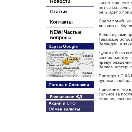
Новости
километра, смет
нет связи, волн
Статьи
речь идет о при
Срели погибших 
Контакты
девочка из Коре
NEW! Частые
Волна цунами пр
вопросы
Гавайские остро
Зеландии, а так
Карты Google
Цунами было выз
северо-востоку о
предупреждения 
баллов, афтерш
Президент США Б
цунами, сообщае
Погода в Словакии
Напомним, что в
сильное за посл
Расписание ЖД
странах, распол
Акции и СПО
Обмен валюты