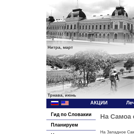
Нитра, март
Трнава, июнь
АКЦИИ
Ле
Гид по Словакии
На Самоа 
Планируем
На Западное Сам