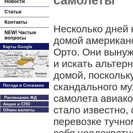
самолеты
Новости
Статьи
Контакты
Несколько дней 
NEW! Частые
домой американ
вопросы
Карты Google
Орто. Они вынуж
и искать альтер
домой, поскольк
скандального му
Погода в Словакии
самолета авиаком
Расписание ЖД
Акции и СПО
стало известно,
Обмен валюты
перевозке тучном