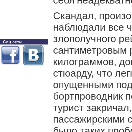
себя неадекватн
Скандал, произо
наблюдали все 
злополучного рей
Соц.сети
сантиметровым р
килограммов, до
стюарду, что лег
опущенными под
бортпроводник п
турист закричал,
пассажирскими с
было таких проб