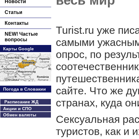
весь мир
Новости
Статьи
Контакты
Turist.ru уже пи
NEW! Частые
самыми ужасным
вопросы
Карты Google
опрос, по резул
соотечественни
путешественника
сайте. Что же д
Погода в Словакии
странах, куда о
Расписание ЖД
Акции и СПО
Обмен валюты
Сексуальная ра
туристов, как и 