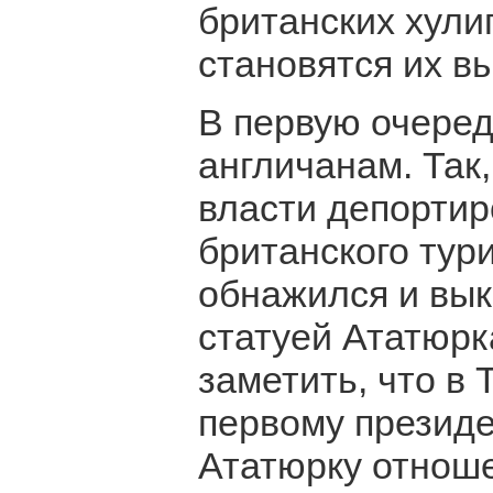
британских хули
становятся их в
В первую очеред
англичанам. Так
власти депортир
британского тур
обнажился и вык
статуей Ататюр
заметить, что в
первому презид
Ататюрку отноше