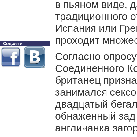
в пьяном виде, 
традиционного от
Испания или Гре
проходит множес
Соц.сети
Согласно опрос
Соединенного К
британец признал
занимался сексо
двадцатый бега
обнаженный зад 
англичанка заго