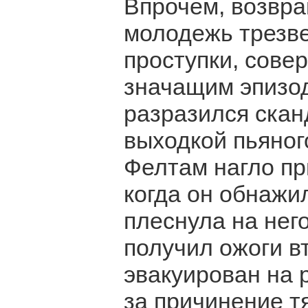
Впрочем, возвра
молодежь трезве
проступки, сове
значащим эпизод
разразился скан
выходкой пьяног
Фелтам нагло пр
когда он обнажи
плеснула на нег
получил ожоги в
эвакуирован на р
за причинение т