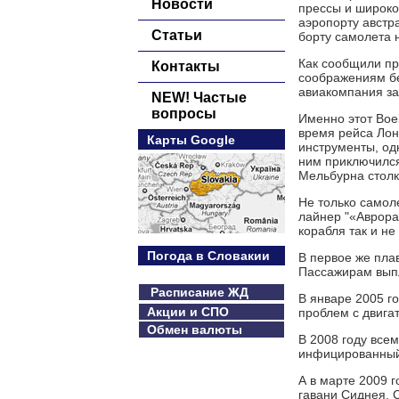
Новости
прессы и широко
аэропорту австра
Статьи
борту самолета 
Как сообщили пр
Контакты
соображениям бе
авиакомпания за
NEW! Частые
вопросы
Именно этот Boe
время рейса Лон
Карты Google
инструменты, од
ним приключился
Мельбурна столк
Не только самол
лайнер "«Аврора»
корабля так и не
Погода в Словакии
В первое же пла
Пассажирам выпл
Расписание ЖД
В январе 2005 г
Акции и СПО
проблем с двига
Обмен валюты
В 2008 году всем
инфицированный 
А в марте 2009 г
гавани Сиднея. С