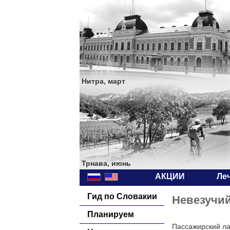
Нитра, март
Трнава, июнь
АКЦИИ
Ле
Гид по Словакии
Невезучий
Планируем
Пассажирский ла