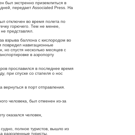
ен был экстренно приземлиться в
дней, передает Associated Press. На
ыл отключен во время полета по
ечку горючего. Тем не менее,
 не представлял.
за взрыва баллона с кислородом во
и повредил навигационные
, но спустя несколько месяцев с
анспортировке в аэропорту
еров прославился в последнее время
ду, при спуске со стапеля о нос
а вернуться в порт отправления.
ого человека, был отменен из-за
ту оказался человек,
 судно, полное туристов, вышло из
да разозленные туристы,