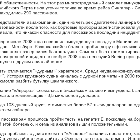
й общественности. На этот раз многострадальный самолет вынужд
лийского Перта из-за утечки топлива во время рейса Сингапур - Си
находились 290 пассажиров.
едставители авиакомпании, один из четырех двигателей лайнера б
зопасности после того, как бортовые приборы зарегистрировали ут
явила, что никакой опасности для пассажиров последний инцидент
ing в июле 2008 года совершил вынужденную посадку в Маниле из-
дон - Мельбурн. Разорвавшийся баллон пробил дыру в фюзеляже 
нако полет завершился благополучно. Самолет был отремонтирован
 очередной инцидент: в ноябре 2008 года невезучий Boeing при тр
нулся с другим авиалайнером.
еты отличаются "«дурным»" характером. Среди неудачников-круиз
". История круизного судна началась с дурной приметы - в 2000 го
 смогли разбить бутылку шампанского.
вание "«Аврора»" сломалась в Бискайском заливе и вынуждена был
атили компенсацию - 8,5 миллионов долларов.
ода 103-дневный круиз, стоимостью более 57 тысяч долларов на одн
телем лайнера.
 пассажирам пришлось пройти тесты на гепатит Е, поскольку на бор
этой болезнью, и семь из анализов вышли положительными.
ода проблемы с двигателем на "«Авроре»" начались после того, как
 трудом лайнер смог дойти до Окленда, где встал на ремонт. И тог