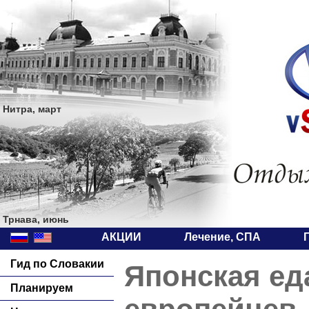
Нитра, март
Трнава, июнь
АКЦИИ
Лечение, СПА
Гид по Словакии
Японская ед
Планируем