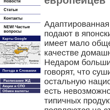
европейцев
Новости
Статьи
Контакты
Адаптированная 
NEW! Частые
подают в японск
вопросы
Карты Google
имеет мало обще
качестве домаш
Недаром больши
говорят, что суш
Погода в Словакии
остальную нацио
Расписание ЖД
Акции и СПО
есть невозможно
Обмен валюты
типичных продук