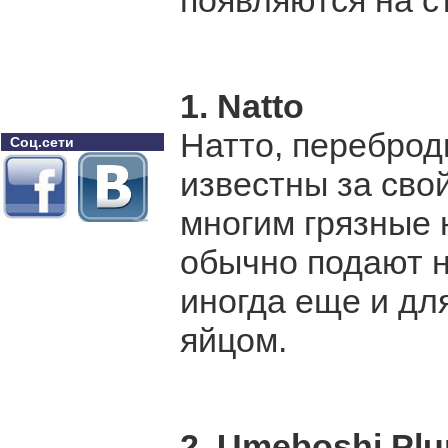
появляются на с
1. Natto
Натто, переброд
Соц.сети
известны за сво
многим грязные 
обычно подают н
иногда еще и дл
яйцом.
2. Umeboshi Pl