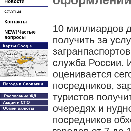
оформлении
Новости
Статьи
Контакты
10 миллиардов д
NEW! Частые
получить за усл
вопросы
Карты Google
загранпаспорто
служба России. 
оценивается сег
посредников, з
Погода в Словакии
туристов получи
Расписание ЖД
Акции и СПО
очередях и нудн
Обмен валюты
посредников обх