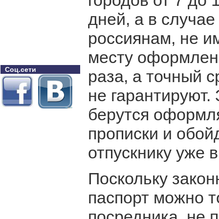
городов от 7 до 
дней, а в случа
россиянам, не и
месту оформлени
Соц.сети
раза, а точный 
не гарантируют.
берутся оформля
прописки и обой
отпускнику уже в
Поскольку закон
паспорт можно т
посредника, не 