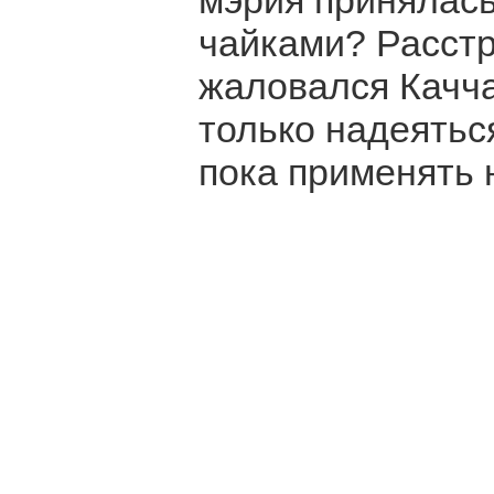
мэрия принялась
чайками? Расстр
жаловался Качч
только надеятьс
пока применять н