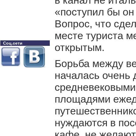
в канал не италь
«поступил бы он
Вопрос, что сде
месте туриста м
Соц.сети
открытым.
Борьба между в
началась очень 
средневековыми
площадями ежед
путешественнико
нуждаются в по
кафе, не желают