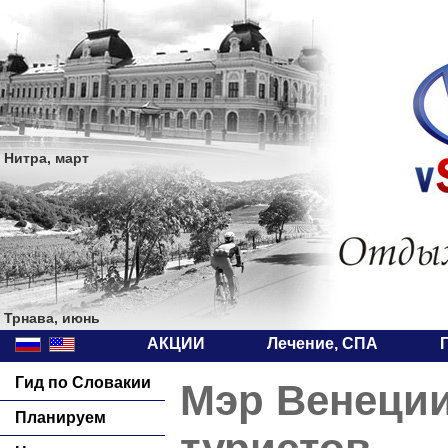
Нитра, март
Трнава, июнь
АКЦИИ
Лечение, СПА
Гид по Словакии
Мэр Венеции
Планируем