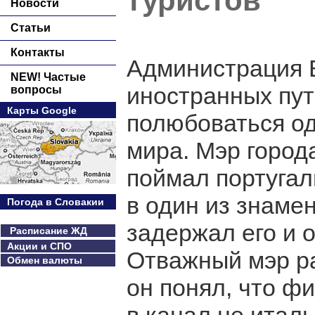
туристов
Новости
Статьи
Контакты
Администрация В
NEW! Частые
иностранных пу
вопросы
Карты Google
полюбоваться од
мира. Мэр город
поймал португал
в один из знаме
Погода в Словакии
задержал его и 
Расписание ЖД
Акции и СПО
Отважный мэр ра
Обмен валюты
он понял, что ф