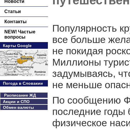
путешестве
Новости
Статьи
Контакты
Популярность кр
NEW! Частые
все больше жела
вопросы
Карты Google
не покидая роск
Миллионы турист
задумываясь, чт
не меньше опасн
Погода в Словакии
Расписание ЖД
По сообщению ФБ
Акции и СПО
Обмен валюты
последние годы
физическое наси