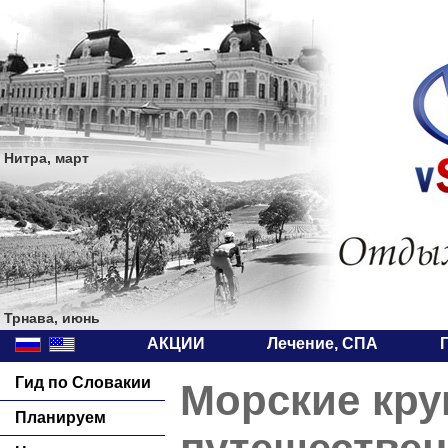
Нитра, март
Трнава, июнь
АКЦИИ
Лечение, СПА
Гид по Словакии
Морские кр
Планируем