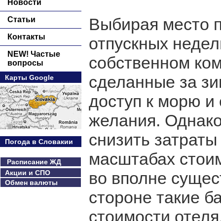
Новости
Выбирая место п
Статьи
Контакты
отпускных недел
NEW! Частые
собственном ком
вопросы
сделанные за зи
Карты Google
доступ к морю и 
желания. Однако
снизить затраты
Погода в Словакии
масштабах стоим
Расписание ЖД
Акции и СПО
во вполне сущес
Обмен валюты
стороне такие б
стоимости отеля,