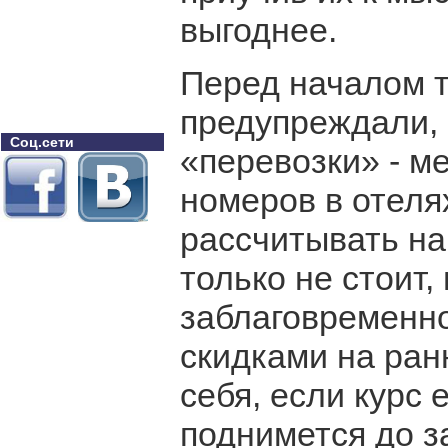
выгодн
Перед началом т
предупреждали, 
Соц.сети
«перевозки» - ме
номеров в отеля
рассчитывать н
только не стоит,
заблаговременно
скидками на ран
себя, если курс 
поднимется до за