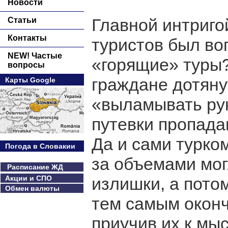
Новости
Главной интриго
Статьи
Контакты
туристов был воп
NEW! Частые
«горящие» туры?
вопросы
граждане дотяну
Карты Google
«выламывать рук
путевки пропадаю
Да и сами турко
Погода в Словакии
за объемами мог
Расписание ЖД
Акции и СПО
излишки, а пото
Обмен валюты
тем самым оконч
приучив их к мыс