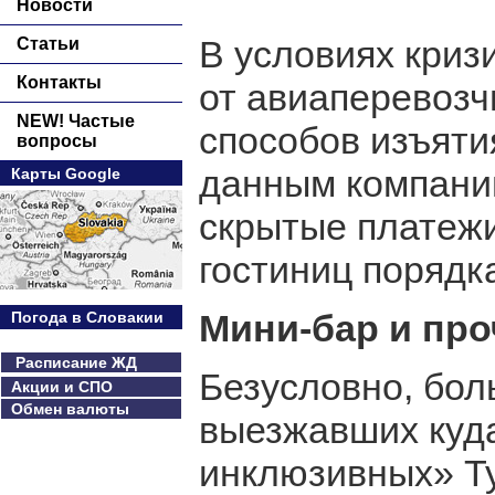
Новости
В условиях криз
Статьи
Контакты
от авиаперевозч
NEW! Частые
способов изъятия
вопросы
данным компании
Карты Google
скрытые платежи
гостиниц порядк
Мини-бар и про
Погода в Словакии
Расписание ЖД
Безусловно, бол
Акции и СПО
Обмен валюты
выезжавших куда
инклюзивных» Ту