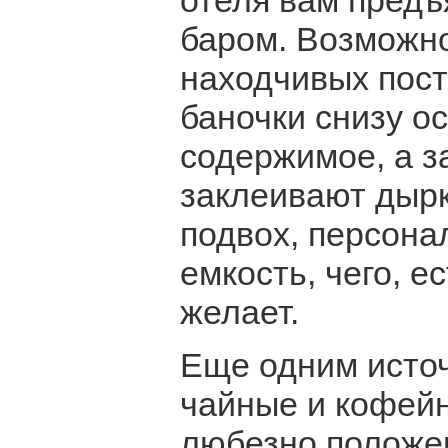
отеля вам предъ
баром. Возможно
находчивых пос
баночки снизу о
содержимое, а з
заклеивают дырк
подвох, персона
емкость, чего, е
желает.
Еще одним источ
чайные и кофейн
любезно положен