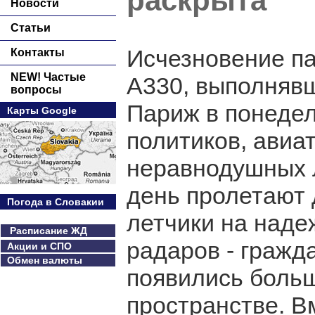
раскрыта
Новости
Статьи
Исчезновение па
Контакты
NEW! Частые
А330, выполнявш
вопросы
Париж в понедел
Карты Google
политиков, авиа
неравнодушных л
день пролетают 
Погода в Словакии
летчики на наде
Расписание ЖД
радаров - гражда
Акции и СПО
Обмен валюты
появились больш
пространстве. В