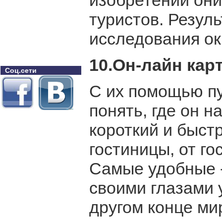
изобретений он
туристов. Резул
исследования о
10.Он-лайн кар
Соц.сети
С их помощью пу
понять, где он н
короткий и быст
гостиницы, от г
Самые удобные -
своими глазами у
другом конце ми