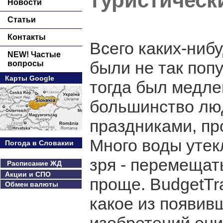
туристическ
Новости
Статьи
Контакты
Всего каких-ниб
NEW! Частые
были не так поп
вопросы
Карты Google
тогда был медле
большинство лю
праздниками, пр
Много воды утек
Погода в Словакии
зря - перемещат
Расписание ЖД
Акции и СПО
проще. BudgetTr
Обмен валюты
какое из появив