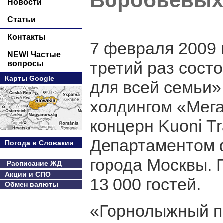
Воробьевых
Новости
Статьи
Контакты
7 февраля 2009 
NEW! Частые
третий раз сост
вопросы
Карты Google
для всей семьи»
холдингом «Мег
концерн Kuoni Tra
Департаментом ф
Погода в Словакии
города Москвы. 
Расписание ЖД
Акции и СПО
13 000 гостей.
Обмен валюты
«Горнолыжный пр